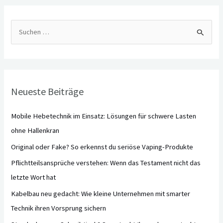
S
u
c
h
Neueste Beiträge
e
n
Mobile Hebetechnik im Einsatz: Lösungen für schwere Lasten
n
ohne Hallenkran
a
Original oder Fake? So erkennst du seriöse Vaping-Produkte
c
Pflichtteilsansprüche verstehen: Wenn das Testament nicht das
h
letzte Wort hat
:
Kabelbau neu gedacht: Wie kleine Unternehmen mit smarter
Technik ihren Vorsprung sichern