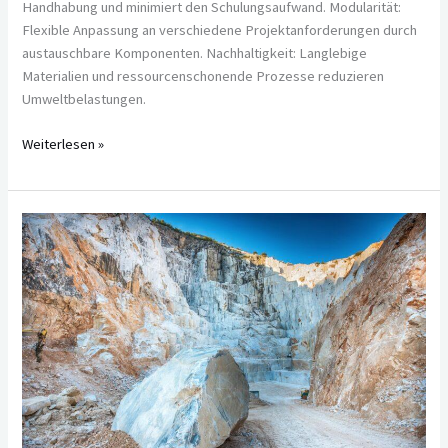
Handhabung und minimiert den Schulungsaufwand. Modularität:
Flexible Anpassung an verschiedene Projektanforderungen durch
austauschbare Komponenten. Nachhaltigkeit: Langlebige
Materialien und ressourcenschonende Prozesse reduzieren
Umweltbelastungen.
Weiterlesen »
Unzerstörbar?
Die
härtesten
Materialien
der
Erde
im
Check