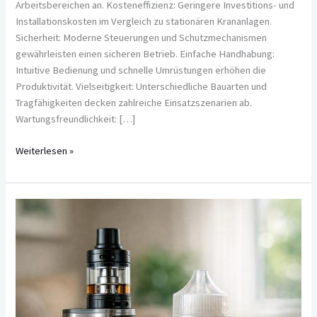
Arbeitsbereichen an. Kosteneffizienz: Geringere Investitions- und
Installationskosten im Vergleich zu stationären Krananlagen.
Sicherheit: Moderne Steuerungen und Schutzmechanismen
gewährleisten einen sicheren Betrieb. Einfache Handhabung:
Intuitive Bedienung und schnelle Umrüstungen erhöhen die
Produktivität. Vielseitigkeit: Unterschiedliche Bauarten und
Tragfähigkeiten decken zahlreiche Einsatzszenarien ab.
Wartungsfreundlichkeit: […]
Weiterlesen »
Original
oder
Fake?
So
erkennst
du
seriöse