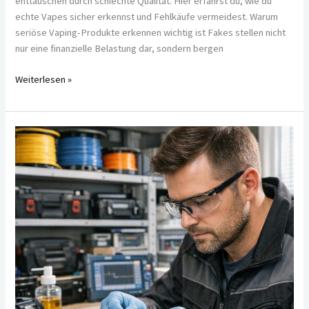
enttäuschen durch schlechte Qualität. Hier erfährst du, wie du
echte Vapes sicher erkennst und Fehlkäufe vermeidest. Warum
seriöse Vaping-Produkte erkennen wichtig ist Fakes stellen nicht
nur eine finanzielle Belastung dar, sondern bergen
Weiterlesen »
Kabelbau
neu
gedacht:
Wie
kleine
Unternehmen
mit
smarter
Technik
ihren
Vorsprung
sichern