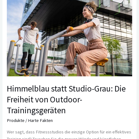
statt
Studio-
Grau:
Die
Freiheit
von
Outdoor-
Trainingsgeräten
Himmelblau statt Studio-Grau: Die
Freiheit von Outdoor-
Trainingsgeräten
Produkte
/
Harte Fakten
Wer sagt, dass Fitnessstudios die einzige Option für ein effektives
Training sind? Tauschen Sie die grauen Wände und künstlichen