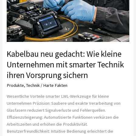
Kabelbau neu gedacht: Wie kleine
Unternehmen mit smarter Technik
ihren Vorsprung sichern
Produkte
,
Technik
/
Harte Fakten
Wesentliche Vorteile smarter LWL-Werkzeuge für kleine
Unternehmen Präzision: Saubere und exakte Verarbeitung von
Glasfasern reduziert Signalverluste und Fehlerquellen.
Effizienzsteigerung: Automatisierte Funktionen verkürzen die
Arbeitszeiten und erhöhen die Produktivität.
Benutzerfreundlichkeit: Intuitive Bedienung erleichtert die