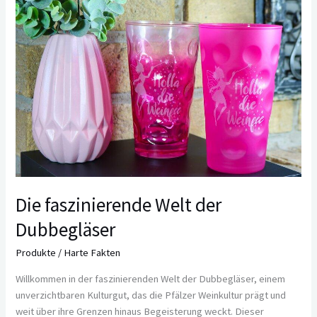
faszinierende
Welt
der
Dubbegläser
Die faszinierende Welt der
Dubbegläser
Produkte
/
Harte Fakten
Willkommen in der faszinierenden Welt der Dubbegläser, einem
unverzichtbaren Kulturgut, das die Pfälzer Weinkultur prägt und
weit über ihre Grenzen hinaus Begeisterung weckt. Dieser