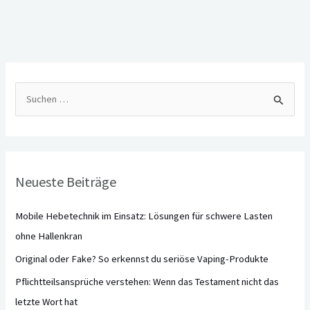
S
u
c
h
Neueste Beiträge
e
n
Mobile Hebetechnik im Einsatz: Lösungen für schwere Lasten
n
ohne Hallenkran
a
Original oder Fake? So erkennst du seriöse Vaping-Produkte
c
Pflichtteilsansprüche verstehen: Wenn das Testament nicht das
h
letzte Wort hat
: